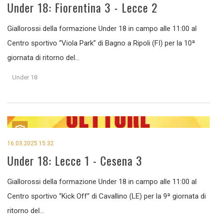
Under 18: Fiorentina 3 - Lecce 2
Giallorossi della formazione Under 18 in campo alle 11:00 al
Centro sportivo “Viola Park” di Bagno a Ripoli (FI) per la 10ª
giornata di ritorno del...
Under 18
16.03.2025 15:32
Under 18: Lecce 1 - Cesena 3
Giallorossi della formazione Under 18 in campo alle 11:00 al
Centro sportivo “Kick Off” di Cavallino (LE) per la 9ª giornata di
ritorno del...