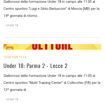
Giallorossi della formazione Under 18 in campo alle 11:00 al
Centro sportivo “Luigi e Silvio Berlusconi” di Monza (MB) per la
14ª giornata di ritorno...
Under 18
13.04.2025 13:14
Under 18: Parma 2 - Lecce 2
Giallorossi della formazione Under 18 in campo alle 11:00 al
Centro sportivo “Mutti Training Center” di Collecchio (PA) per la
12ª giornata di...
Under 18