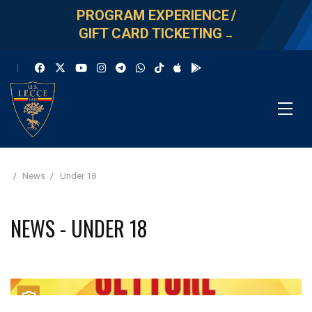
PROGRAM EXPERIENCE
/
GIFT CARD TICKETING
→
/
News
/
Under 18
NEWS - UNDER 18