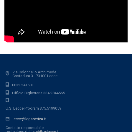
Via Colonnello Archimede
Costadura 3 - 73100 Lecce
0832.241501
Ufficio Biglietteria 334.2844565
U.S. Lecce Program 375.5199059
lecce@legaseriea.it
Contatto responsabile
protezione dati:
rpd@uslecce.it