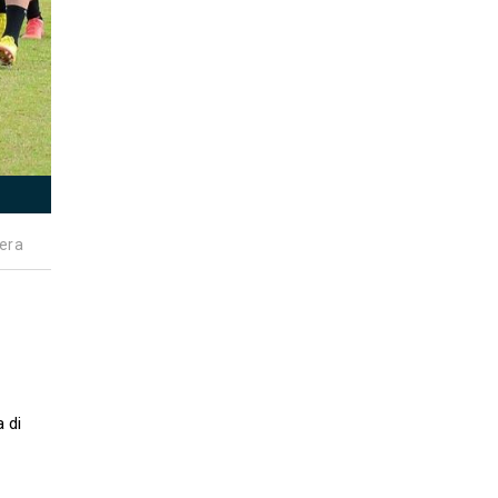
era
 di