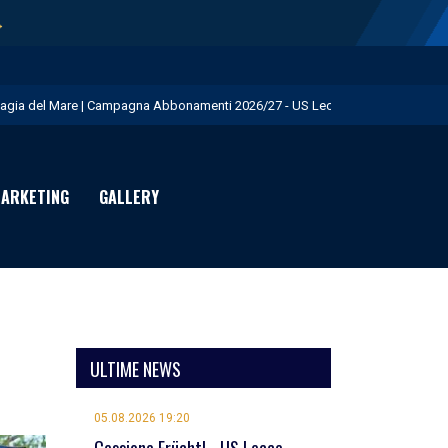
→
agia del Mare | Campagna Abbonamenti 2026/27 - US Lecce
.S. Lecce e adidas presentano il nuovo Home Kit - US Lecce
isita istituzionale al Via del Mare - US Lecce
ARKETING
GALLERY
eduta pomeridiana a Martignano - US Lecce
essione Burnete - US Lecce
ULTIME NEWS
05.08.2026 19:20