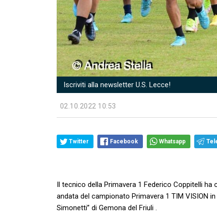
Iscriviti alla newsletter U.S. Lecce!
02.10.2022 10:53
Twitter
Facebook
Whatsapp
Tel
Il tecnico della Primavera 1 Federico Coppitelli ha
andata del campionato Primavera 1 TIM VISION in
Simonetti” di Gemona del Friuli .