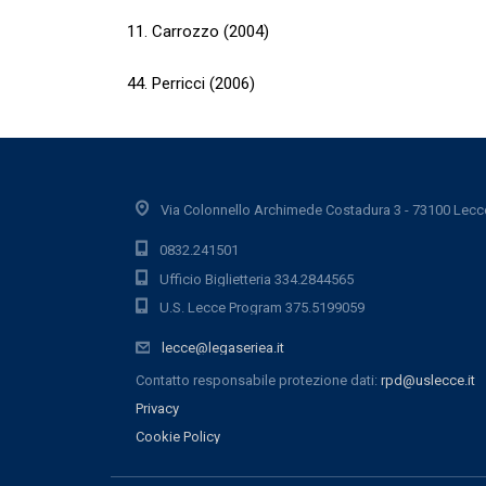
11. Carrozzo (2004)
44. Perricci (2006)
Via Colonnello Archimede Costadura 3 - 73100 Lecc
0832.241501
Ufficio Biglietteria 334.2844565
U.S. Lecce Program 375.5199059
lecce@legaseriea.it
Contatto responsabile protezione dati:
rpd@uslecce.it
Privacy
Cookie Policy