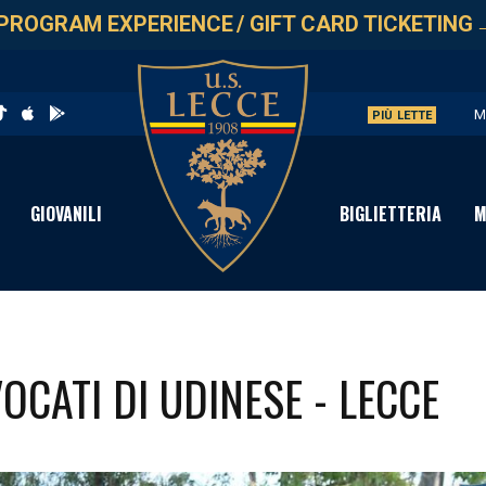
PROGRAM EXPERIENCE
/
GIFT CARD TICKETING
M
PIÙ LETTE
U
V
GIOVANILI
BIGLIETTERIA
M
S
C
OCATI DI UDINESE - LECCE