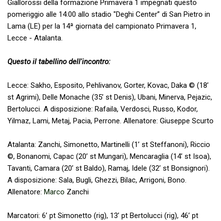
Giallorossi della formazione Primavera 1 impegnati questo
pomeriggio alle 14:00 allo stadio "Deghi Center” di San Pietro in
Lama (LE) per la 14ª giornata del campionato Primavera 1,
Lecce - Atalanta.
Questo il tabellino dell'incontro:
Lecce: Sakho, Esposito, Pehlivanov, Gorter, Kovac, Daka © (18’
st Agrimi), Delle Monache (35’ st Denis), Ubani, Minerva, Pejazic,
Bertolucci. A disposizione: Rafaila, Verdosci, Russo, Kodor,
Yilmaz, Lami, Metaj, Pacia, Perrone. Allenatore: Giuseppe Scurto
Atalanta: Zanchi, Simonetto, Martinelli (1’ st Steffanoni), Riccio
©, Bonanomi, Capac (20’ st Mungari), Mencaraglia (14’ st Isoa),
Tavanti, Camara (20’ st Baldo), Ramaj, Idele (32’ st Bonsignori).
A disposizione: Sala, Bugli, Ghezzi, Bilac, Arrigoni, Bono.
Allenatore:
Marco
Zanchi
Marcatori: 6’ pt Simonetto (rig), 13’ pt Bertolucci (rig), 46’ pt