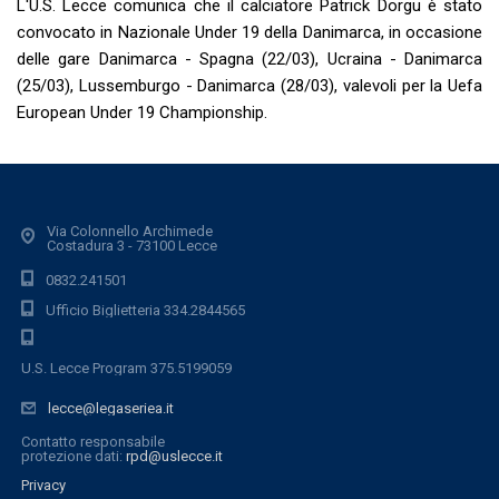
L'U.S. Lecce comunica che il calciatore Patrick Dorgu è stato
convocato in Nazionale Under 19 della Danimarca, in occasione
delle gare Danimarca - Spagna (22/03), Ucraina - Danimarca
(25/03), Lussemburgo - Danimarca (28/03), valevoli per la Uefa
European Under 19 Championship.
Via Colonnello Archimede
Costadura 3 - 73100 Lecce
0832.241501
Ufficio Biglietteria 334.2844565
U.S. Lecce Program 375.5199059
lecce@legaseriea.it
Contatto responsabile
protezione dati:
rpd@uslecce.it
Privacy