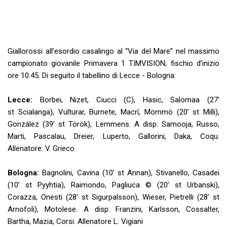
Giallorossi all’esordio casalingo al “Via del Mare” nel massimo
campionato giovanile Primavera 1 TIMVISION; fischio d’inizio
ore 10:45. Di seguito il tabellino di Lecce - Bologna:
Lecce:
Borbei, Nizet, Ciucci (C), Hasic, Salomaa (27’
st
Scialanga)
, Vulturar, Burnete, Macrí, Mömmö (20’ st Milli),
González (39
’ st Török),
Lemmens. A disp: Samooja, Russo,
Marti, Pascalau, Dreier, Luperto, Gallorini, Daka, Coqu.
Allenatore: V. Grieco
Bologna:
Bagnolini, Cavina
(10’ st Annan)
, Stivanello, Casadei
(10’ st
Pyyhtia)
, Raimondo, Pagliuca
©
(20’ st Urbanski),
Corazza, Onesti (28’ st
Sigurpalsson)
, Wieser, Pietrelli (28’ st
Arnofoli), Motolese. A disp: Franzini, Karlsson, Cossalter,
Bartha, Mazia, Corsi. Allenatore L. Vigiani