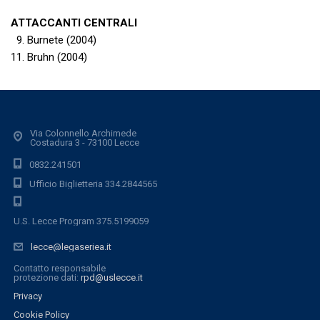
ATTACCANTI CENTRALI
9. Burnete (2004)
11. Bruhn (2004)
Via Colonnello Archimede
Costadura 3 - 73100 Lecce
0832.241501
Ufficio Biglietteria 334.2844565
U.S. Lecce Program 375.5199059
lecce@legaseriea.it
Contatto responsabile
protezione dati:
rpd@uslecce.it
Privacy
Cookie Policy