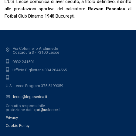
L’U.S. Lecce comunica di aver ceduto, a titolo definitivo, il diritto
alle prestazioni sportive del calciatore
Razvan
Pascalau
al
Fotbal Club Dinamo 1948 București.
Via Colonnello Archimede
Costadura 3 - 73100 Lecce
0832.241501
Ufficio Biglietteria 334.2844565
U.S. Lecce Program 375.5199059
lecce@legaseriea.it
Contatto responsabile
protezione dati:
rpd@uslecce.it
Privacy
Cookie Policy