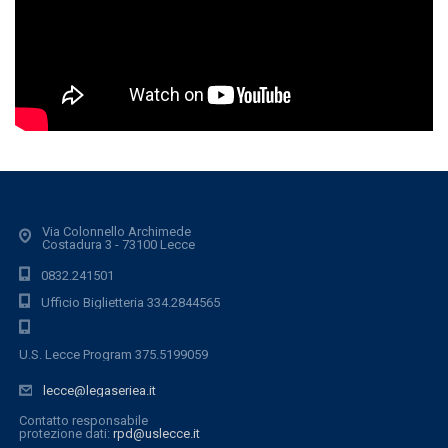
Via Colonnello Archimede
Costadura 3 - 73100 Lecce
0832.241501
Ufficio Biglietteria 334.2844565
U.S. Lecce Program 375.5199059
lecce@legaseriea.it
Contatto responsabile
protezione dati:
rpd@uslecce.it