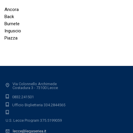
Ancora
Back
Burnete
Inguscio
Piazza
Via Colonnello Archimede
Costadura 3 - 73100 Lecce
0832.241501
Ufficio Biglietteria 334.2844565
U.S. Lecce Program 375.5199059
lecce@legaseriea.it