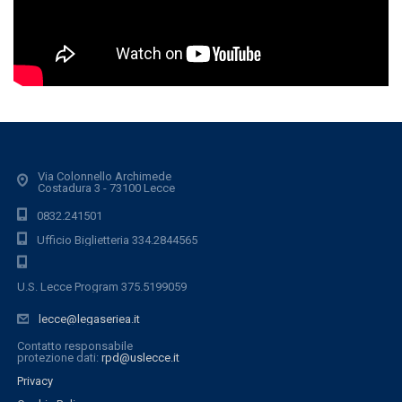
Via Colonnello Archimede
Costadura 3 - 73100 Lecce
0832.241501
Ufficio Biglietteria 334.2844565
U.S. Lecce Program 375.5199059
lecce@legaseriea.it
Contatto responsabile
protezione dati:
rpd@uslecce.it
Privacy