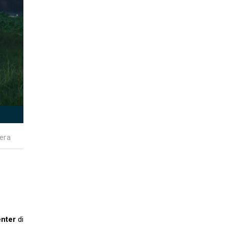
era
enter
di