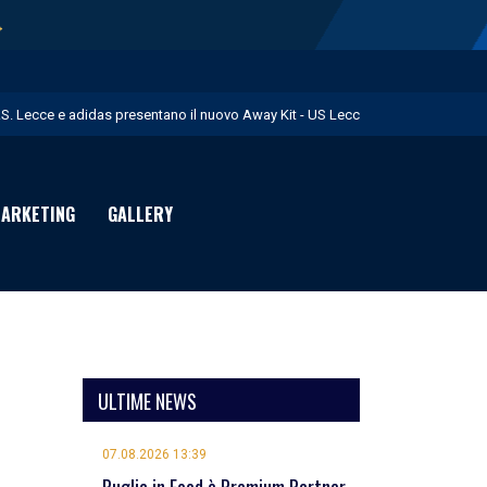
→
.S. Lecce e adidas presentano il nuovo Away Kit - US Lecce
icofarma è Premium Partner per il prossimo triennio - US Lecce
rimo allenamento in giallorosso per Geubbels - US Lecce
ARKETING
GALLERY
essione Früchtl - US Lecce
 numeri di maglia per la Stagione Sportiva 2026/27 - US Lecce
ULTIME NEWS
07.08.2026 13:39