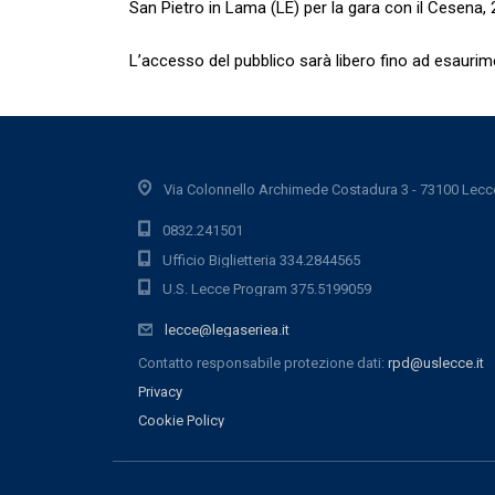
San Pietro in Lama (LE) per la gara con il Cesena,
L’accesso del pubblico sarà libero fino ad esaurime
Via Colonnello Archimede Costadura 3 - 73100 Lecc
0832.241501
Ufficio Biglietteria 334.2844565
U.S. Lecce Program 375.5199059
lecce@legaseriea.it
Contatto responsabile protezione dati:
rpd@uslecce.it
Privacy
Cookie Policy