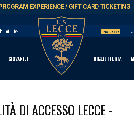
PROGRAM EXPERIENCE
/
GIFT CARD TICKETING
U
PIÙ LETTE
L
P
GIOVANILI
BIGLIETTERIA
M
C
I
ITÀ DI ACCESSO LECCE -