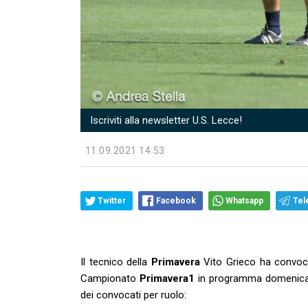
Iscriviti alla newsletter U.S. Lecce!
11.09.2021 14:53
Twitter
Facebook
Whatsapp
Tel
Il tecnico della
Primavera
Vito Grieco ha convo
Campionato
Primavera1
in programma domenica 12
dei convocati per ruolo: