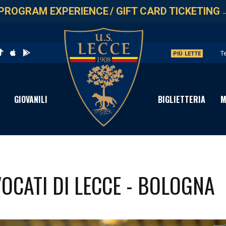
PROGRAM EXPERIENCE
/
GIFT CARD TICKETING
T
PIÙ LETTE
L
G
GIOVANILI
BIGLIETTERIA
M
L
A
VOCATI DI LECCE - BOLOGNA