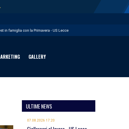
→
est in famiglia con la Primavera - US Lecce
upo in Nazionale per i Giochi del Mediterraneo - US Lecce
eubbels in giallorosso - US Lecce
ARKETING
GALLERY
e visite mediche di Willem Geubbels - US Lecce
ratravel è Premium Partner per la stagione 2026/27 - US Lecce
ULTIME NEWS
07.08.2026 17:20