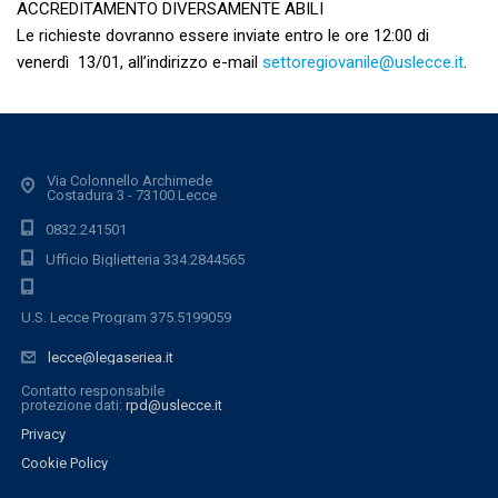
ACCREDITAMENTO DIVERSAMENTE ABILI
Le richieste dovranno essere inviate entro le ore 12:00 di
venerdì 13/01, all’indirizzo e-mail
settoregiovanile@uslecce.it
.
Via Colonnello Archimede
Costadura 3 - 73100 Lecce
0832.241501
Ufficio Biglietteria 334.2844565
U.S. Lecce Program 375.5199059
lecce@legaseriea.it
Contatto responsabile
protezione dati:
rpd@uslecce.it
Privacy
Cookie Policy