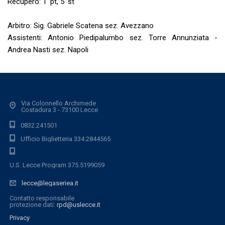
Recupero: 1' pt, 5' st
Arbitro: Sig. Gabriele Scatena sez. Avezzano
Assistenti: Antonio Piedipalumbo sez. Torre Annunziata -
Andrea Nasti sez. Napoli
Via Colonnello Archimede
Costadura 3 - 73100 Lecce
0832.241501
Ufficio Biglietteria 334.2844565
U.S. Lecce Program 375.5199059
lecce@legaseriea.it
Contatto responsabile
protezione dati:
rpd@uslecce.it
Privacy