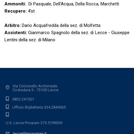
Ammoniti:
Di Pasquale, Dell’Acqua, Della Rocca, Marchetti
Recupero:
4’st
Arbitro:
Dario Acquafredda della sez. di Molfetta
Assistenti:
Gianmarco Spagnolo della sez. di Lecce - Giuseppe
Lentini della sez. di Milano
Via Colonnello Archimede
Costadura 3 - 73100 Lecce
0832.241501
Ufficio Biglietteria 334.2844565
U.S. Lecce Program 375.5199059
lecce@legaseriea.it