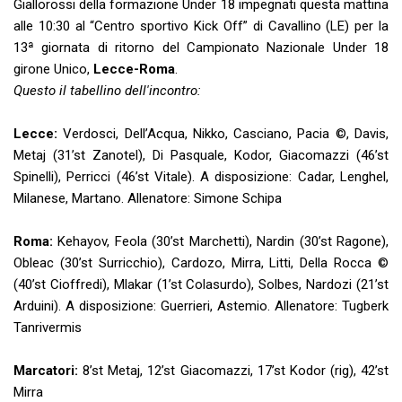
Giallorossi della formazione Under 18 impegnati questa mattina
alle 10:30 al “Centro sportivo Kick Off” di Cavallino (LE) per la
13ª giornata di ritorno del Campionato Nazionale Under 18
girone Unico,
Lecce-Roma
.
Questo il tabellino dell'incontro:
Lecce:
Verdosci, Dell’Acqua, Nikko, Casciano, Pacia ©, Davis,
Metaj (31’st Zanotel), Di Pasquale, Kodor, Giacomazzi (46’st
Spinelli), Perricci (46’st Vitale). A disposizione: Cadar, Lenghel,
Milanese, Martano. Allenatore: Simone Schipa
Roma:
Kehayov, Feola (30’st Marchetti), Nardin (30’st Ragone),
Obleac (30’st Surricchio), Cardozo, Mirra, Litti, Della Rocca ©
(40’st Cioffredi), Mlakar (1’st Colasurdo), Solbes, Nardozi (21’st
Arduini). A disposizione: Guerrieri, Astemio. Allenatore: Tugberk
Tanrivermis
Marcatori:
8’st Metaj, 12’st Giacomazzi, 17’st Kodor (rig), 42’st
Mirra