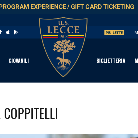
PROGRAM EXPERIENCE
/
GIFT CARD TICKETING
M
PIÙ LETTE
V
S
GIOVANILI
BIGLIETTERIA
M
C
D
 COPPITELLI