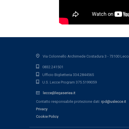
Via Colonnello Archimede Costadura 3 - 73100 Lecc
0832.241501
Ufficio Biglietteria 334.2844565
U.S. Lecce Program 375.5199059
lecce@legaseriea.it
Contatto responsabile protezione dati:
rpd@uslecce.it
Privacy
Cookie Policy