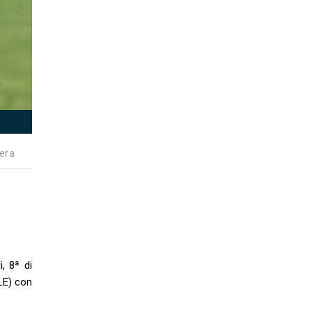
era
i, 8ª di
LE) con