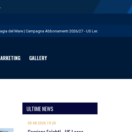
→
agia del Mare | Campagna Abbonamenti 2026/27 - US Lecce
isita istituzionale al Via del Mare - US Lecce
eduta pomeridiana a Martignano - US Lecce
ARKETING
GALLERY
essione Burnete - US Lecce
omani mattina test in famiglia con la Primavera - US Lecce
ULTIME NEWS
05.08.2026 19:20