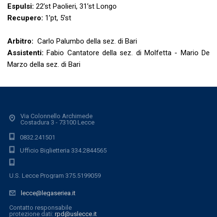
Espulsi:
22’st Paolieri, 31’st Longo
Recupero:
1’pt, 5’st
Arbitro:
Carlo Palumbo della sez. di Bari
Assistenti:
Fabio Cantatore della sez. di Molfetta - Mario De
Marzo della sez. di Bari
Via Colonnello Archimede
Costadura 3 - 73100 Lecce
0832.241501
Ufficio Biglietteria 334.2844565
U.S. Lecce Program 375.5199059
lecce@legaseriea.it
Contatto responsabile
protezione dati:
rpd@uslecce.it