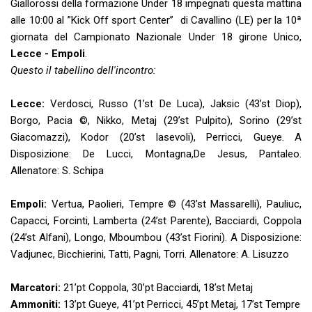
Giallorossi della formazione Under 18 impegnati questa mattina
alle 10:00 al ”Kick Off sport Center” di Cavallino (LE) per la 10ª
giornata del Campionato Nazionale Under 18 girone Unico,
Lecce - Empoli
.
Questo il tabellino dell'incontro:
Lecce:
Verdosci, Russo (1’st De Luca), Jaksic (43’st Diop),
Borgo, Pacia ©, Nikko, Metaj (29’st Pulpito), Sorino (29’st
Giacomazzi), Kodor (20’st Iasevoli), Perricci, Gueye. A
Disposizione: De Lucci, Montagna,De Jesus, Pantaleo.
Allenatore: S. Schipa
Empoli:
Vertua, Paolieri, Tempre © (43’st Massarelli), Pauliuc,
Capacci, Forcinti, Lamberta (24’st Parente), Bacciardi, Coppola
(24’st Alfani), Longo, Mboumbou (43’st Fiorini). A Disposizione:
Vadjunec, Bicchierini, Tatti, Pagni, Torri. Allenatore: A. Lisuzzo
Marcatori:
21’pt Coppola, 30’pt Bacciardi, 18’st Metaj
Ammoniti:
13’pt Gueye, 41’pt Perricci, 45’pt Metaj, 17’st Tempre