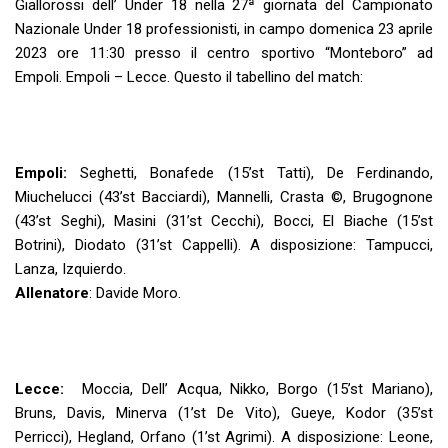
Giallorossi dell’ Under 18 nella 27ª giornata del Campionato
Nazionale Under 18 professionisti, in campo domenica 23 aprile
2023 ore 11:30 presso il centro sportivo “Monteboro” ad
Empoli. Empoli – Lecce. Questo il tabellino del match:
Empoli:
Seghetti, Bonafede (15’st Tatti), De Ferdinando,
Miuchelucci (43’st Bacciardi), Mannelli, Crasta ©️, Brugognone
(43’st Seghi), Masini (31’st Cecchi), Bocci, El Biache (15’st
Botrini), Diodato (31’st Cappelli). A disposizione: Tampucci,
Lanza, Izquierdo.
Allenatore
: Davide Moro.
Lecce:
Moccia, Dell’ Acqua, Nikko, Borgo (15’st Mariano),
Bruns, Davis, Minerva (1’st De Vito), Gueye, Kodor (35’st
Perricci), Hegland, Orfano (1’st Agrimi). A disposizione: Leone,