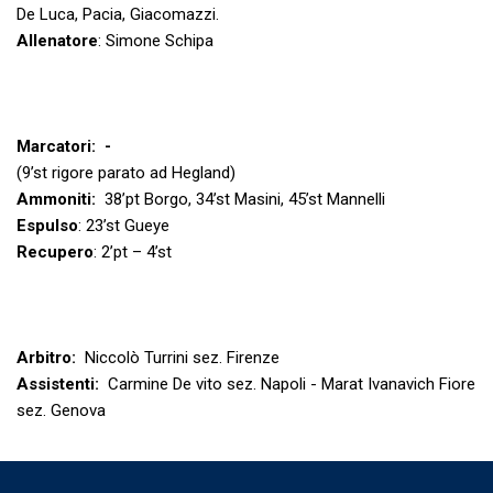
De Luca, Pacia, Giacomazzi.
Allenatore
: Simone Schipa
Marcatori:
-
(9’st rigore parato ad Hegland)
Ammoniti:
38’pt Borgo, 34’st Masini, 45’st Mannelli
Espulso
: 23’st Gueye
Recupero
: 2’pt – 4’st
Arbitro:
Niccolò Turrini sez. Firenze
Assistenti:
Carmine De vito sez. Napoli - Marat Ivanavich Fiore
sez. Genova