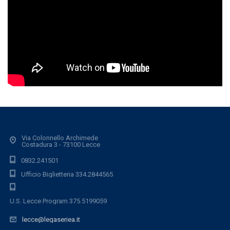
Via Colonnello Archimede
Costadura 3 - 73100 Lecce
0832.241501
Ufficio Biglietteria 334.2844565
U.S. Lecce Program 375.5199059
lecce@legaseriea.it