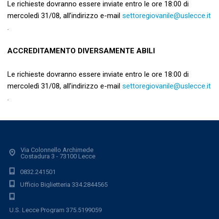
Le richieste dovranno essere inviate entro le ore 18:00 di
mercoledì 31/08, all’indirizzo e-mail
settoregiovanile@uslecce.it
.
ACCREDITAMENTO DIVERSAMENTE ABILI
Le richieste dovranno essere inviate entro le ore 18:00 di
mercoledì 31/08, all’indirizzo e-mail
settoregiovanile@uslecce.it
.
Via Colonnello Archimede
Costadura 3 - 73100 Lecce
0832.241501
Ufficio Biglietteria 334.2844565
U.S. Lecce Program 375.5199059