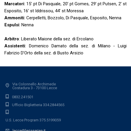
Marcatori
: 15’ pt Di Pasquale, 20’ pt Gomes, 29’ pt Putsen, 2’ st
Esposito, 16’ st Iddrissou, 44’ st Moressa
Ammoniti
: Cerpelletti, Bozzolo, Di Pasquale, Esposito, Nenna
Espulsi
: Nenna
Arbitro
: Liberato Maione della sez. di Ercolano
Assistenti
: Domenico Damato della sez. di Milano - Luigi
Fabrizio D’Orto della sez. di Busto Arsizio
Via Colonnello Archimede
Costadura 3 - 73100 Lecce
0832.241501
Ufficio Biglietteria 334.2844565
U.S. Lecce Program 375.5199059
lecce@legaseriea.it