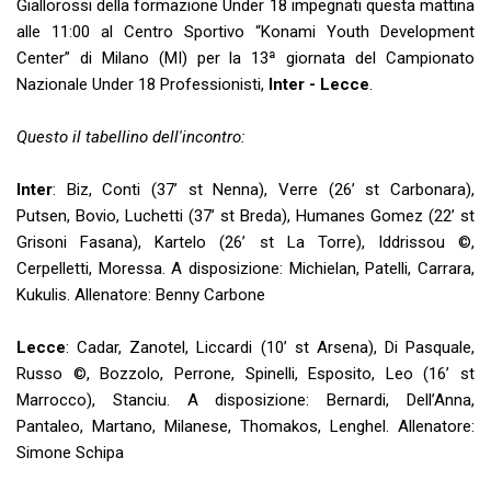
Giallorossi della formazione Under 18 impegnati questa mattina
alle 11:00 al Centro Sportivo “Konami Youth Development
Center” di Milano (MI) per la 13ª giornata del Campionato
Nazionale Under 18 Professionisti,
Inter - Lecce
.
Questo il tabellino dell'incontro:
Inter
: Biz, Conti (37’ st Nenna), Verre (26’ st Carbonara),
Putsen, Bovio, Luchetti (37’ st Breda), Humanes Gomez (22’ st
Grisoni Fasana), Kartelo (26’ st La Torre), Iddrissou ©,
Cerpelletti, Moressa. A disposizione: Michielan, Patelli, Carrara,
Kukulis. Allenatore: Benny Carbone
Lecce
: Cadar, Zanotel, Liccardi (10’ st Arsena), Di Pasquale,
Russo ©, Bozzolo, Perrone, Spinelli, Esposito, Leo (16’ st
Marrocco), Stanciu. A disposizione: Bernardi, Dell’Anna,
Pantaleo, Martano, Milanese, Thomakos, Lenghel. Allenatore:
Simone Schipa