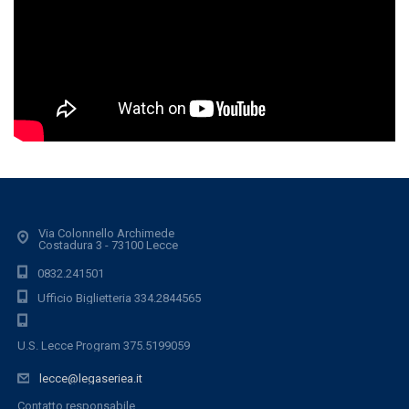
Via Colonnello Archimede
Costadura 3 - 73100 Lecce
0832.241501
Ufficio Biglietteria 334.2844565
U.S. Lecce Program 375.5199059
lecce@legaseriea.it
Contatto responsabile