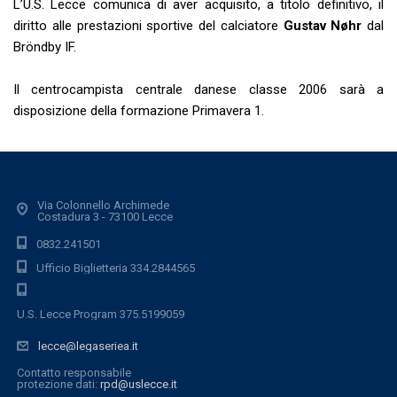
L’U.S. Lecce comunica di aver acquisito, a titolo definitivo, il
diritto alle prestazioni sportive del calciatore
Gustav Nøhr
dal
Bröndby IF.
Il centrocampista centrale danese classe 2006 sarà a
disposizione della formazione Primavera 1.
Via Colonnello Archimede
Costadura 3 - 73100 Lecce
0832.241501
Ufficio Biglietteria 334.2844565
U.S. Lecce Program 375.5199059
lecce@legaseriea.it
Contatto responsabile
protezione dati:
rpd@uslecce.it