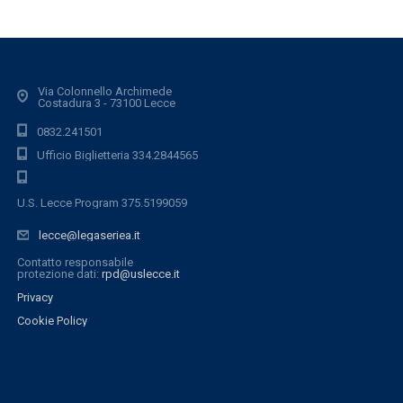
Via Colonnello Archimede
Costadura 3 - 73100 Lecce
0832.241501
Ufficio Biglietteria 334.2844565
U.S. Lecce Program 375.5199059
lecce@legaseriea.it
Contatto responsabile
protezione dati:
rpd@uslecce.it
Privacy
Cookie Policy