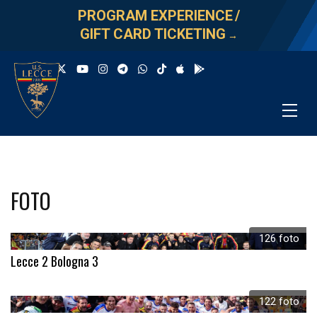
PROGRAM EXPERIENCE
/
GIFT CARD TICKETING
→
FOTO
126 foto
Lecce 2 Bologna 3
122 foto