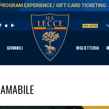
PROGRAM EXPERIENCE
/
GIFT CARD TICKETING
T
PIÙ LETTE
L
G
GIOVANILI
BIGLIETTERIA
M
L
A
 AMABILE