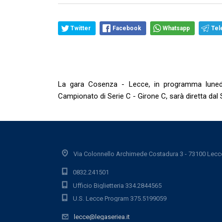
Twitter
Facebook
Whatsapp
Tel
La gara Cosenza - Lecce, in programma lunedì 
Campionato di Serie C - Girone C, sarà diretta dal 
Via Colonnello Archimede Costadura 3 - 73100 Lecc
0832.241501
Ufficio Biglietteria 334.2844565
U.S. Lecce Program 375.5199059
lecce@legaseriea.it