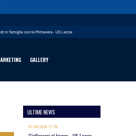
→
est in famiglia con la Primavera - US Lecce
upo in Nazionale per i Giochi del Mediterraneo - US Lecce
eubbels in giallorosso - US Lecce
ARKETING
GALLERY
e visite mediche di Willem Geubbels - US Lecce
ratravel è Premium Partner per la stagione 2026/27 - US Lecce
ULTIME NEWS
07.08.2026 17:20