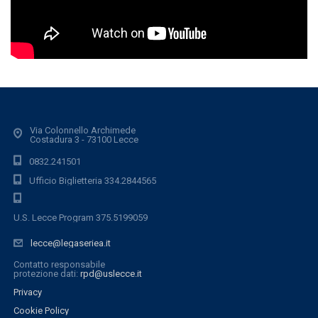
Via Colonnello Archimede
Costadura 3 - 73100 Lecce
0832.241501
Ufficio Biglietteria 334.2844565
U.S. Lecce Program 375.5199059
lecce@legaseriea.it
Contatto responsabile
protezione dati:
rpd@uslecce.it
Privacy
Cookie Policy