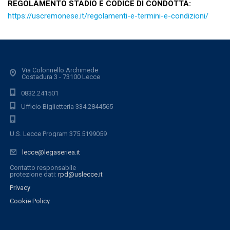
REGOLAMENTO STADIO E CODICE DI CONDOTTA:
https://uscremonese.it/regolamenti-e-termini-e-condizioni/
Via Colonnello Archimede
Costadura 3 - 73100 Lecce
0832.241501
Ufficio Biglietteria 334.2844565
U.S. Lecce Program 375.5199059
lecce@legaseriea.it
Contatto responsabile
protezione dati:
rpd@uslecce.it
Privacy
Cookie Policy