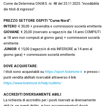
Come da Determina O.N.M.S. nr. 48 del 25.11.2025: “incedibilità
dei titoli di ingresso”.
PREZZO SETTORE OSPITI “Curva Nord”:
INTERO
: € 30,00 + prevendita e commissioni società emittente.
GIOVANE
: € 20,00 (riservato a ragazzi/e dai 14 anni COMPIUTI
ai 18 anni non compiuti al giorno gara) + commissioni società
emittente.
JUNIOR
: € 15,00 (ragazzi/e di età INFERIORE ai 14 anni al
giorno gara) + commissioni società emittente.
DOVE ACQUISTARE:
I titoli sono acquistabili su
https://sport.ticketone.it
e presso i
punti vendita abilitati ricercabili attraverso il link:
https://www.ticketone.it/help/outlets/
ACCREDITI DIVERSAMENTE ABILI:
La richiesta di accredito per i posti riservati ai diversamente
abili (e, se aventi diritto, ai loro accompagnatori) dovrà