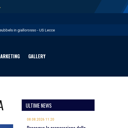
→
eubbels in giallorosso - US Lecce
e visite mediche di Willem Geubbels - US Lecce
ratravel è Premium Partner per la stagione 2026/27 - US Lecce
ARKETING
GALLERY
michevole con il Monopoli in programma domenica - US Lecce
rimavera 1: Flies in giallorosso - US Lecce
A
ULTIME NEWS
08.08.2026 11:20