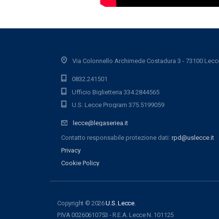
Via Colonnello Archimede Costadura 3 - 73100 Lecc
0832.241501
Ufficio Biglietteria 334.2844565
U.S. Lecce Program 375.5199059
lecce@legaseriea.it
Contatto responsabile protezione dati:
rpd@uslecce.it
Privacy
Cookie Policy
Copyright © 2026
U.S. Lecce
.
P.IVA 00260610753 - R.E.A. Lecce N. 101125