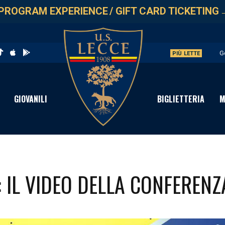
PROGRAM EXPERIENCE
/
GIFT CARD TICKETING
G
PIÙ LETTE
L
A
GIOVANILI
BIGLIETTERIA
M
A
P
 IL VIDEO DELLA CONFERENZ