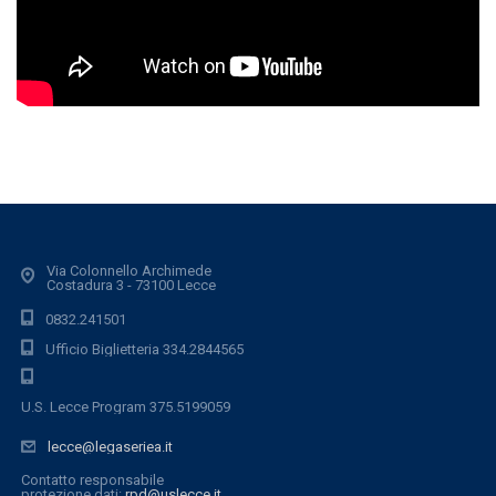
Via Colonnello Archimede
Costadura 3 - 73100 Lecce
0832.241501
Ufficio Biglietteria 334.2844565
U.S. Lecce Program 375.5199059
lecce@legaseriea.it
Contatto responsabile
protezione dati:
rpd@uslecce.it