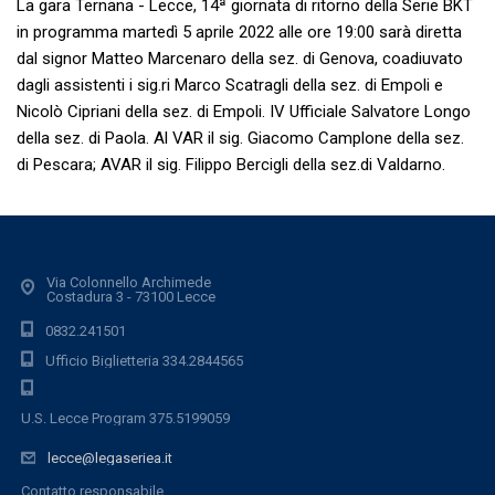
La gara Ternana - Lecce, 14ª giornata di ritorno della Serie BKT
in programma martedì 5 aprile 2022 alle ore 19:00 sarà diretta
dal signor Matteo Marcenaro della sez. di Genova, coadiuvato
dagli assistenti i sig.ri Marco Scatragli della sez. di Empoli e
Nicolò Cipriani della sez. di Empoli. IV Ufficiale Salvatore Longo
della sez. di Paola. Al VAR il sig. Giacomo Camplone della sez.
di Pescara; AVAR il sig. Filippo Bercigli della sez.di Valdarno.
Via Colonnello Archimede
Costadura 3 - 73100 Lecce
0832.241501
Ufficio Biglietteria 334.2844565
U.S. Lecce Program 375.5199059
lecce@legaseriea.it
Contatto responsabile