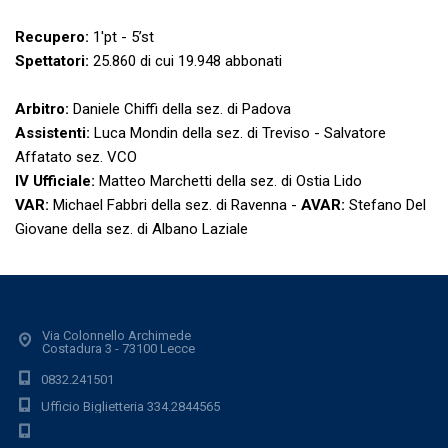
Recupero:
1'pt - 5’st
Spettatori:
25.860 di cui 19.948 abbonati
Arbitro:
Daniele Chiffi della sez. di Padova
Assistenti:
Luca Mondin della sez. di Treviso - Salvatore
Affatato sez. VCO
IV Ufficiale:
Matteo Marchetti della sez. di Ostia Lido
VAR:
Michael Fabbri della sez. di Ravenna -
AVAR:
Stefano Del
Giovane della sez. di Albano Laziale
Via Colonnello Archimede
Costadura 3 - 73100 Lecce
0832.241501
Ufficio Biglietteria 334.2844565