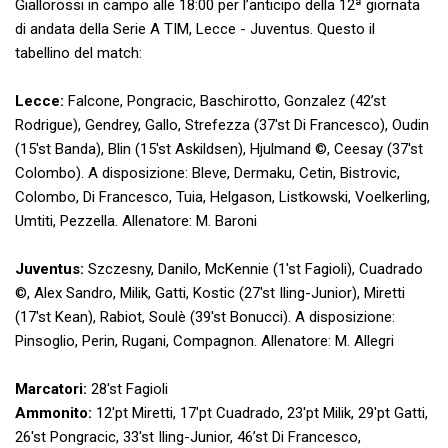
Giallorossi in campo alle 18:00 per l’anticipo della 12ª giornata
di andata della Serie A TIM, Lecce - Juventus. Questo il
tabellino del match:
Lecce:
Falcone, Pongracic, Baschirotto, Gonzalez (42’st
Rodrigue), Gendrey, Gallo, Strefezza (37'st Di Francesco), Oudin
(15'st Banda), Blin (15'st Askildsen), Hjulmand ©, Ceesay (37'st
Colombo). A disposizione: Bleve, Dermaku, Cetin, Bistrovic,
Colombo, Di Francesco, Tuia, Helgason, Listkowski, Voelkerling,
Umtiti, Pezzella. Allenatore: M. Baroni
Juventus:
Szczesny, Danilo, McKennie (1'st Fagioli), Cuadrado
©, Alex Sandro, Milik, Gatti, Kostic (27'st Iling-Junior), Miretti
(17'st Kean), Rabiot, Soulè (39'st Bonucci). A disposizione:
Pinsoglio, Perin, Rugani, Compagnon. Allenatore: M. Allegri
Marcatori:
28'st Fagioli
Ammonito:
12'pt Miretti, 17'pt Cuadrado, 23'pt Milik, 29'pt Gatti,
26'st Pongracic, 33'st Iling-Junior, 46’st Di Francesco,