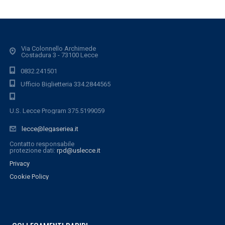
Via Colonnello Archimede
Costadura 3 - 73100 Lecce
0832.241501
Ufficio Biglietteria 334.2844565
U.S. Lecce Program 375.5199059
lecce@legaseriea.it
Contatto responsabile
protezione dati:
rpd@uslecce.it
Privacy
Cookie Policy