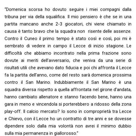
“Domenica scorsa ho dovuto seguire i miei compagni dalla
tribuna per via della squalifica. Il mio pensiero è che se in una
partita mancano anche 2-3 giocatori, chi viene chiamato in
causa è tanto bravo che la squadra non risente delle assenze.
Contro il Cuneo il primo tempo è stato così e così, poi mi è
sembrato di vedere in campo il Lecce di inizio stagione. Le
difficoltà che abbiamo incontrato nella prima frazione sono
dovute ai meriti dell’avversario, che veniva da una serie di
risultati utili che avevano dato fiducia e poi chi affronta il Lecce
fa la partita dell’anno, come del resto sarà domenica prossima
contro il San Marino. Indubbiamente il San Marino è una
squadra diversa rispetto a quella affrontata nel girone d’andata,
hanno cambiato allenatore e stanno facendo bene, hanno una
gara in meno e vincendola si porterebbero a ridosso della zona
play-off. Il calcio mercato? Io sono in comproprietà tra Lecce
e Chievo, con il Lecce ho un contratto di tre anni e se dovesse
dipendere solo dalla mia volontà non avrei il minimo dubbio
sulla mia permanenza in giallorosso.”