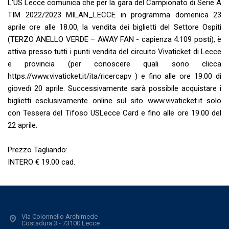
L'US Lecce comunica che per la gara del Campionato di Serie A
TIM 2022/2023 MILAN_LECCE in programma domenica 23
aprile ore alle 18.00, la vendita dei biglietti del Settore Ospiti
(TERZO ANELLO VERDE – AWAY FAN - capienza 4.109 posti), è
attiva presso tutti i punti vendita del circuito Vivaticket di Lecce
e provincia (per conoscere quali sono clicca
https://www.vivaticket.it/ita/ricercapv ) e fino alle ore 19.00 di
giovedì 20 aprile. Successivamente sarà possibile acquistare i
biglietti esclusivamente online sul sito www.vivaticket.it solo
con Tessera del Tifoso USLecce Card e fino alle ore 19.00 del
22 aprile.
Prezzo Tagliando:
INTERO € 19.00 cad.
Via Colonnello Archimede
Costadura 3 - 73100 Lecce