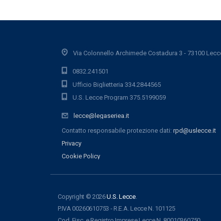
Via Colonnello Archimede Costadura 3 - 73100 Lecc
0832.241501
Ufficio Biglietteria 334.2844565
U.S. Lecce Program 375.5199059
lecce@legaseriea.it
Contatto responsabile protezione dati:
rpd@uslecce.it
Privacy
Cookie Policy
Copyright © 2026
U.S. Lecce
.
P.IVA 00260610753 - R.E.A. Lecce N. 101125
Cod. Fisc. e Registro Imprese Lecce N. 80010360750