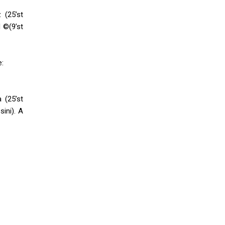
 (25’st
d ©(9’st
e:
a (25’st
sini). A