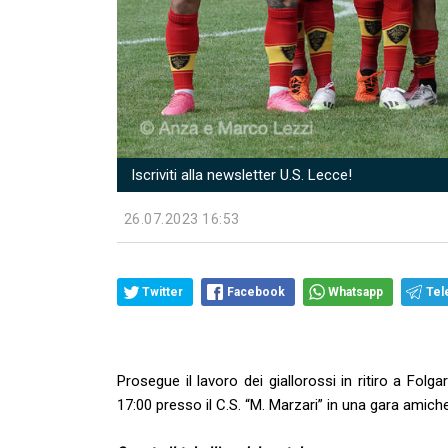
Iscriviti alla newsletter U.S. Lecce!
26.07.2023 16:53
Twitter
Facebook
Whatsapp
Tel
Prosegue il lavoro dei giallorossi in ritiro a Fol
17:00 presso il C.S. “M. Marzari” in una gara amich