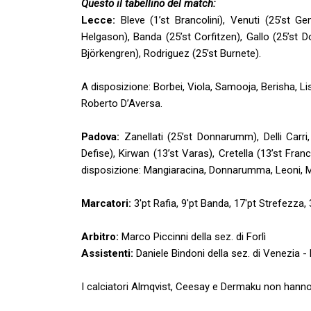
Questo il tabellino del match:
Lecce:
Bleve (1’st Brancolini), Venuti (25’st Ge
Helgason), Banda (25’st Corfitzen), Gallo (25’st D
Björkengren), Rodriguez (25’st Burnete).
A disposizione: Borbei, Viola, Samooja, Berisha, L
Roberto D’Aversa.
Padova:
Zanellati (25’st Donnarumm), Delli Carri, 
Defise), Kirwan (13’st Varas), Cretella (13’st Franc
disposizione: Mangiaracina, Donnarumma, Leoni, Mar
Marcatori:
3'pt Rafia, 9'pt Banda, 17'pt Strefezza, 
Arbitro:
Marco Piccinni della sez. di Forlì
Assistenti:
Daniele Bindoni della sez. di Venezia -
I calciatori Almqvist, Ceesay e Dermaku non hanno