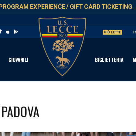
PROGRAM EXPERIENCE
/
GIFT CARD TICKETING
T
PIÙ LETTE
L
G
GIOVANILI
BIGLIETTERIA
M
L
A
- PADOVA