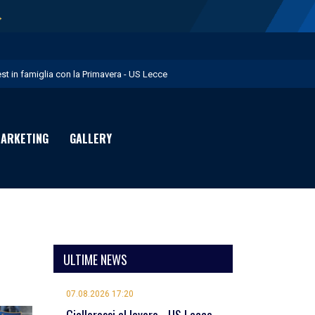
→
est in famiglia con la Primavera - US Lecce
upo in Nazionale per i Giochi del Mediterraneo - US Lecce
eubbels in giallorosso - US Lecce
ARKETING
GALLERY
e visite mediche di Willem Geubbels - US Lecce
ratravel è Premium Partner per la stagione 2026/27 - US Lecce
ULTIME NEWS
07.08.2026 17:20