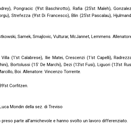
ndrey), Pongracic (9’st Baschirotto), Rafia (25’st Maleh), Gonzalez
orgu), Strefezza (9’st Di Francesco), Blin (25’st Pascalau), Hjulman
istkowski, Samek, Smajlovic, Vulturar, McJannet, Lemmens. Allenator
Villa (1'st Calabrese), Ilie Matei, Crescenzi (1'st Capelli), Radrezz
hini), Bortolussi (15’ De Marchi), Dezi (13’st Fusi), Liguori (13’st Rus
cillo, Boi. Allenatore: Vincenzo Torrente.
39’st Corfitzen.
 Luca Mondin della sez. di Treviso
 preso parte all'amichevole e hanno svolto un lavoro differenziato.