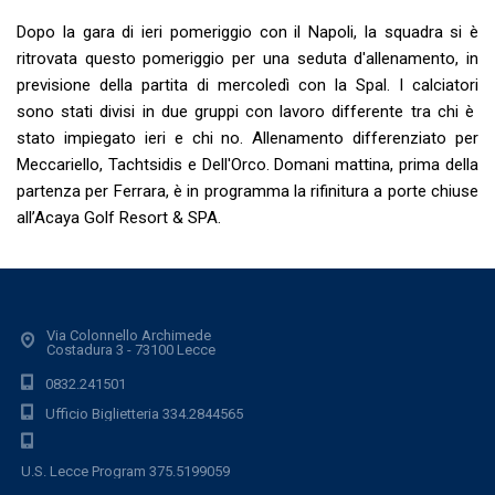
Dopo la gara di ieri pomeriggio con il Napoli, la squadra si è
ritrovata questo pomeriggio per una seduta d'allenamento, in
previsione della partita di mercoledì con la Spal. I calciatori
sono stati divisi in due gruppi con lavoro differente tra chi è
stato impiegato ieri e chi no. Allenamento differenziato per
Meccariello, Tachtsidis e Dell'Orco. Domani mattina, prima della
partenza per Ferrara, è in programma la rifinitura a porte chiuse
all’Acaya Golf Resort & SPA.
Via Colonnello Archimede
Costadura 3 - 73100 Lecce
0832.241501
Ufficio Biglietteria 334.2844565
U.S. Lecce Program 375.5199059