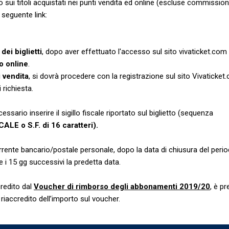
to sui titoli acquistati nei punti vendita ed online (escluse commission
 seguente link:
dei biglietti
, dopo aver effettuato l'accesso sul sito vivaticket.com
o online
.
i vendita
, si dovrà procedere con la registrazione sul sito Vivaticket
 richiesta.
sario inserire il sigillo fiscale riportato sul biglietto (sequenza
ALE o S.F. di 16 caratteri).
rente bancario/postale personale, dopo la data di chiusura del perio
i 15 gg successivi la predetta data.
credito dal
Voucher di rimborso degli abbonamenti 2019/20
,
è pr
riaccredito dell’importo sul voucher.