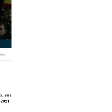
dra
o, sarà
e 2021.