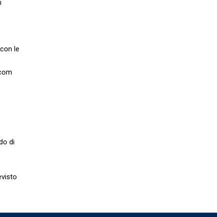
i
 con le
.com
do di
evisto