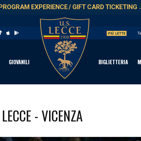
PROGRAM EXPERIENCE
/
GIFT CARD TICKETING
T
PIÙ LETTE
L
G
GIOVANILI
BIGLIETTERIA
M
L
A
 LECCE - VICENZA