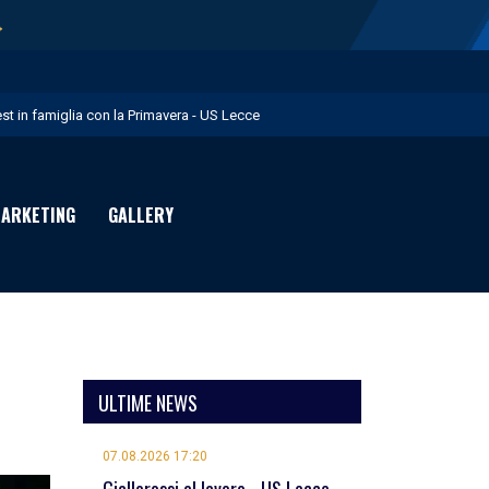
→
est in famiglia con la Primavera - US Lecce
upo in Nazionale per i Giochi del Mediterraneo - US Lecce
eubbels in giallorosso - US Lecce
ARKETING
GALLERY
e visite mediche di Willem Geubbels - US Lecce
ratravel è Premium Partner per la stagione 2026/27 - US Lecce
ULTIME NEWS
07.08.2026 17:20