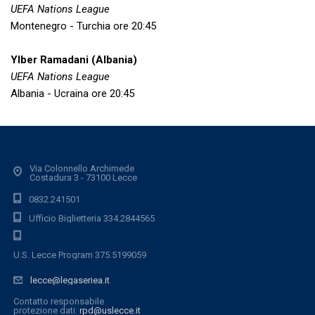
UEFA Nations League
Montenegro - Turchia ore 20:45
Ylber Ramadani (Albania)
UEFA Nations League
Albania - Ucraina ore 20:45
Via Colonnello Archimede
Costadura 3 - 73100 Lecce
0832.241501
Ufficio Biglietteria 334.2844565
U.S. Lecce Program 375.5199059
lecce@legaseriea.it
Contatto responsabile
protezione dati:
rpd@uslecce.it