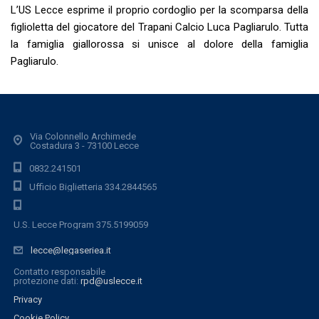
L’US Lecce esprime il proprio cordoglio per la scomparsa della
figlioletta del giocatore del Trapani Calcio Luca Pagliarulo. Tutta
la famiglia giallorossa si unisce al dolore della famiglia
Pagliarulo.
Via Colonnello Archimede
Costadura 3 - 73100 Lecce
0832.241501
Ufficio Biglietteria 334.2844565
U.S. Lecce Program 375.5199059
lecce@legaseriea.it
Contatto responsabile
protezione dati:
rpd@uslecce.it
Privacy
Cookie Policy