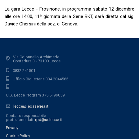
La gara Lecce - Frosinone, in programma sabato 12 dicembre
alle ore 14:00, 11ª giornata della Serie BKT, sarà diretta dal sig.
Davide Ghersini della sez. di Genova.
Via Colonnello Archimede
Costadura 3 - 73100 Lecce
0832.241501
Ufficio Biglietteria 334.2844565
U.S. Lecce Program 375.5199059
lecce@legaseriea.it
Contatto responsabile
protezione dati:
rpd@uslecce.it
Privacy
Cookie Policy