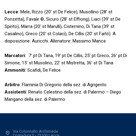
Lecce
: Mele, Rizzo (20’ st De Felice), Musollino (28’ st
Ponzetta), Favale ©, Sicuro (28’ st Effiong), Liaci (39’ st De
Spirito), Marra (20’ st Marulli), Cisternino, Di Tana (39’ st
Casalino), Greco (20’ st Colaci), De Cillis (20’ st Farló). A
disposizione: Auricchi. Allenatore: Massimo Manca
Marcatori
: 7’ pt Di Tana, 19’ pt De Cillis, 25’ pt Greco, 26’ pt Di
Simone, 15’ st Musolino, 22’ st Mistretta, 36’ st Di Tana
Ammoniti
: Scafidi, De Felice
Arbitro
: Flaminia Di Gregorio della sez. di Agrigento
Assistenti
: Renato Celestino della sez. di Palermo – Diego
Mangano della sez. di Palermo
Via Colonnello Archimede
Costadura 3 - 73100 Lecce