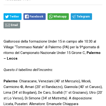
Twitter
Facebook
Whatsapp
Telegram
Email
Giallorossi della formazione Under 15 in campo alle 10:30 al
Village “Tommaso Natale” di Palermo (PA) per la 9ªgiornata di
ritorno del Campionato Nazionale Under 15 Girone C,
Palermo
– Lecce
.
Questo il tabellino dell’incontro:
Palermo
: Chiaracane, Veneziani (40’ st Mercurio), Miceli,
Carmicino ©, Amari (20’ st Randazzo), Giannola (40’ st Caruso),
Lima (34’ st Bogdani), De Caro, Scafidi (1’ st Graziano), Utro (20’
st Lo Verso), Di Simone (34’ st Mistretta). A disposizione:
Licata, Pusateri. Allenatore: Emanuele Chiappara