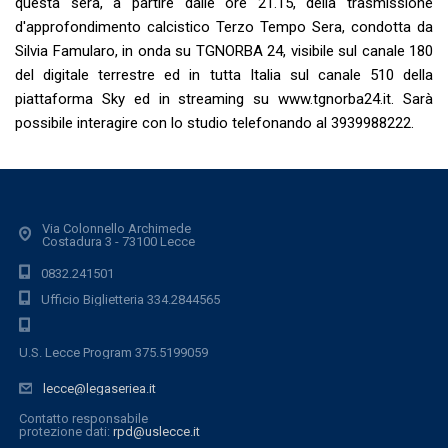
questa sera, a partire dalle ore 21.15, della trasmissione
d'approfondimento calcistico
Terzo Tempo Sera, condotta da
Silvia Famularo, in onda su TGNORBA 24, visibile sul canale 180
del digitale terrestre ed in tutta Italia sul canale 510 della
piattaforma Sky ed in streaming su www.tgnorba24.it. Sarà
possibile interagire con lo studio telefonando al 3939988222.
Via Colonnello Archimede
Costadura 3 - 73100 Lecce
0832.241501
Ufficio Biglietteria 334.2844565
U.S. Lecce Program 375.5199059
lecce@legaseriea.it
Contatto responsabile
protezione dati:
rpd@uslecce.it