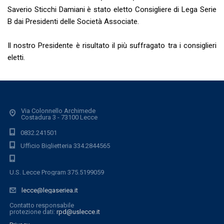
Saverio Sticchi Damiani è stato eletto Consigliere di Lega Serie
B dai Presidenti delle Società Associate.
Il nostro Presidente è risultato il più suffragato tra i consiglieri
eletti.
Via Colonnello Archimede
Costadura 3 - 73100 Lecce
0832.241501
Ufficio Biglietteria 334.2844565
U.S. Lecce Program 375.5199059
lecce@legaseriea.it
Contatto responsabile
protezione dati:
rpd@uslecce.it