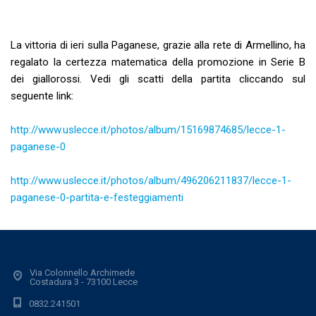
La vittoria di ieri sulla Paganese, grazie alla rete di Armellino, ha
regalato la certezza matematica della promozione in Serie B
dei giallorossi. Vedi gli scatti della partita cliccando sul
seguente link:
http://www.uslecce.it/photos/album/15169874685/lecce-1-
paganese-0
http://www.uslecce.it/photos/album/496206211837/lecce-1-
paganese-0-partita-e-festeggiamenti
Via Colonnello Archimede
Costadura 3 - 73100 Lecce
0832.241501