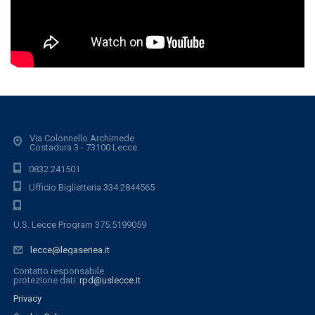
Via Colonnello Archimede
Costadura 3 - 73100 Lecce
0832.241501
Ufficio Biglietteria 334.2844565
U.S. Lecce Program 375.5199059
lecce@legaseriea.it
Contatto responsabile
protezione dati:
rpd@uslecce.it
Privacy