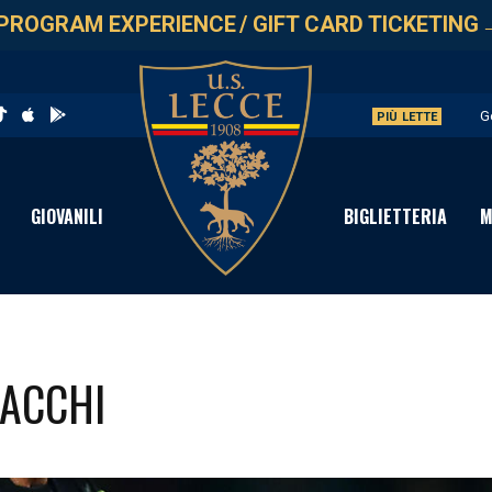
PROGRAM EXPERIENCE
/
GIFT CARD TICKETING
G
PIÙ LETTE
L
A
GIOVANILI
BIGLIETTERIA
M
A
P
SACCHI