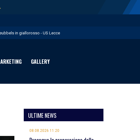
→
eubbels in giallorosso - US Lecce
e visite mediche di Willem Geubbels - US Lecce
ratravel è Premium Partner per la stagione 2026/27 - US Lecce
ARKETING
GALLERY
michevole con il Monopoli in programma domenica - US Lecce
rimavera 1: Flies in giallorosso - US Lecce
ULTIME NEWS
08.08.2026 11:20