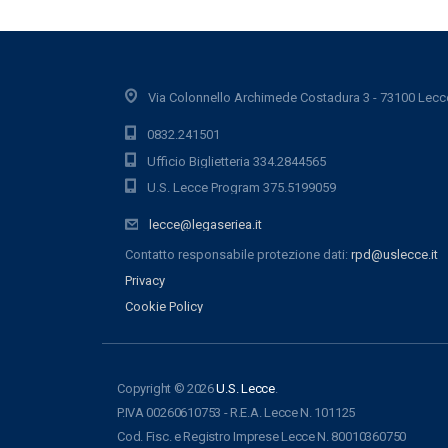
Via Colonnello Archimede Costadura 3 - 73100 Lecc
0832.241501
Ufficio Biglietteria 334.2844565
U.S. Lecce Program 375.5199059
lecce@legaseriea.it
Contatto responsabile protezione dati:
rpd@uslecce.it
Privacy
Cookie Policy
Copyright © 2026
U.S. Lecce
.
P.IVA 00260610753 - R.E.A. Lecce N. 101125
Cod. Fisc. e Registro Imprese Lecce N. 80010360750