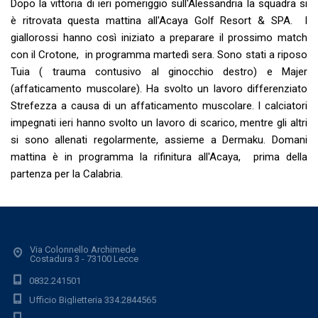
Dopo la vittoria di ieri pomeriggio sull'Alessandria la squadra si
è ritrovata questa mattina all'Acaya Golf Resort & SPA. I
giallorossi hanno così iniziato a preparare il prossimo match
con il Crotone, in programma martedì sera. Sono stati a riposo
Tuia ( trauma contusivo al ginocchio destro) e Majer
(affaticamento muscolare). Ha svolto un lavoro differenziato
Strefezza a causa di un affaticamento muscolare. I calciatori
impegnati ieri hanno svolto un lavoro di scarico, mentre gli altri
si sono allenati regolarmente, assieme a Dermaku. Domani
mattina è in programma la rifinitura all'Acaya, prima della
partenza per la Calabria.
Via Colonnello Archimede
Costadura 3 - 73100 Lecce
0832.241501
Ufficio Biglietteria 334.2844565