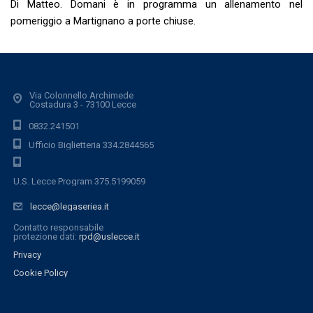
Di Matteo. Domani è in programma un allenamento nel
pomeriggio a Martignano a porte chiuse.
Via Colonnello Archimede
Costadura 3 - 73100 Lecce
0832.241501
Ufficio Biglietteria 334.2844565
U.S. Lecce Program 375.5199059
lecce@legaseriea.it
Contatto responsabile
protezione dati:
rpd@uslecce.it
Privacy
Cookie Policy