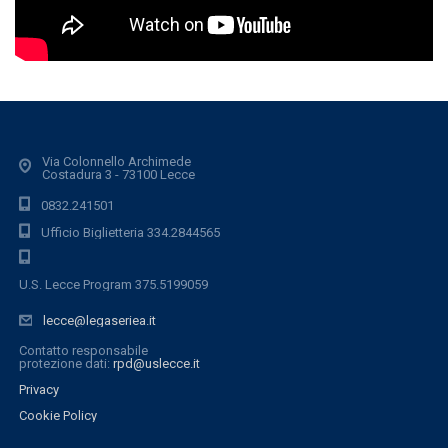
Via Colonnello Archimede
Costadura 3 - 73100 Lecce
0832.241501
Ufficio Biglietteria 334.2844565
U.S. Lecce Program 375.5199059
lecce@legaseriea.it
Contatto responsabile
protezione dati:
rpd@uslecce.it
Privacy
Cookie Policy