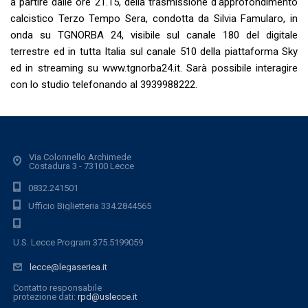
a partire dalle ore 21.15, della trasmissione d'approfondimento
calcistico
Terzo Tempo Sera, condotta da Silvia Famularo, in
onda su TGNORBA 24, visibile sul canale 180 del digitale
terrestre ed in tutta Italia sul canale 510 della piattaforma Sky
ed in streaming su www.tgnorba24.it. Sarà possibile interagire
con lo studio telefonando al 3939988222.
Via Colonnello Archimede
Costadura 3 - 73100 Lecce
0832.241501
Ufficio Biglietteria 334.2844565
U.S. Lecce Program 375.5199059
lecce@legaseriea.it
Contatto responsabile
protezione dati:
rpd@uslecce.it